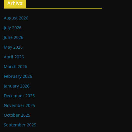
Arhiva
August 2026
July 2026
June 2026
May 2026
April 2026
March 2026
February 2026
January 2026
December 2025
November 2025
October 2025
September 2025