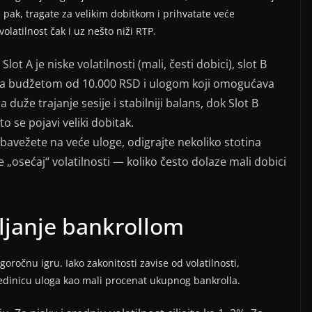
, pak, tragate za velikim dobitkom i prihvatate veće
volatilnost čak i uz nešto niži RTP.
lot A je niske volatilnosti (mali, česti dobici), slot B
). Sa budžetom od 10.000 RSD i ulogom koji omogućava
 duže trajanje sesije i stabilniji balans, dok Slot B
 se pojavi veliki dobitak.
obavežete na veće uloge, odigrajte nekoliko stotina
 „osećaj“ volatilnosti — koliko često dolaze mali dobici
vljanje bankrollom
goročnu igru. Iako zakonitosti zavise od volatilnosti,
 jedinicu uloga kao mali procenat ukupnog bankrolla.