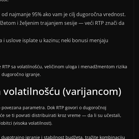
om od najmanje 95% ako vam je cilj dugoročna vrednost.
žetom i željenim trajanjem sesije — veći RTP znači da
a i uslove isplate u kazinu; neki bonusi menjaju
e RTP sa volatilnošću, veličinom uloga i menadžmentom rizika
a dugoročno igranje.
 volatilnošću (varijancom)
no povezana parametra. Dok RTP govori o dugoročnoj
e se ti povrati distribuirati kroz vreme — da li su učestali,
dobitci (visoka volatilnost).
j dugotrajno igranje i stabilnost budžeta, tražite kombinaciju