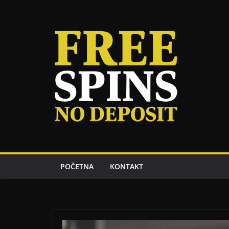
Skip
to
content
POČETNA
KONTAKT