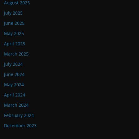
August 2025
July 2025
June 2025
May 2025
April 2025
March 2025
July 2024
June 2024
May 2024
April 2024
March 2024
February 2024
December 2023