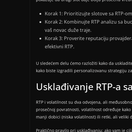
Korak 1: Prioritizujte slotove sa RTP-
Korak 2: Kombinujte RTP analizu sa bud
vaš novac duže traje.
Korak 3: Proverite reputaciju provajder
efektivni RTP.
U sledećem delu ćemo razložiti kako da uskladit
kako biste izgradili personalizovanu strategiju z
Usklađivanje RTP-a sa
RTP i volatilnost su dva odvojena, ali međusob
prosečnoj povratnosti, volatilnost određuje kako ć
manji dobici (niska volatilnost) ili retki, ali veliki 
Praktično pravilo pri usklađivanju: ako vam je cil