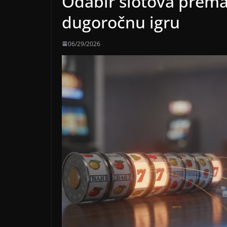
Odabir slotova prema 
dugoročnu igru
06/29/2026