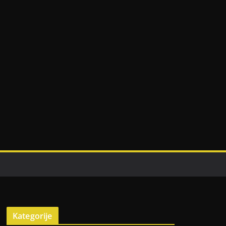
Kategorije