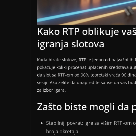
Kako RTP oblikuje va
igranja slotova
Kada birate slotove, RTP je jedan od najvažnijih 
pokazuje koliki procenat uplaćenih sredstava au
da slot sa RTP-om od 96% teoretski vraća 96 din
sesiji. Ako želite da unapredite šanse da vaš b
za izbor igara.
Zašto biste mogli da p
Stabilniji povrat: igre sa višim RTP-om
broja okretaja.