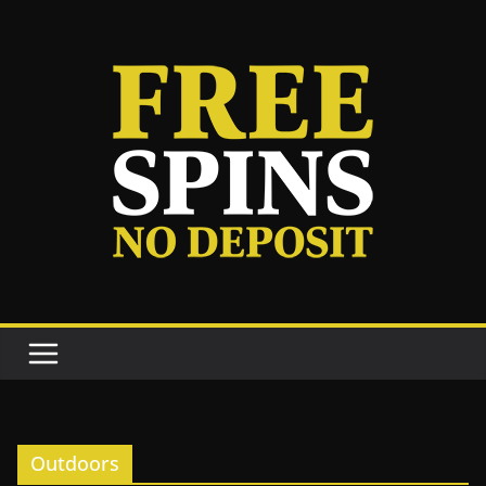
Skip
to
content
Outdoors