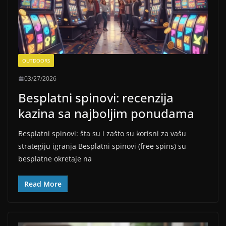
OUTDOORS
03/27/2026
Besplatni spinovi: recenzija
kazina sa najboljim ponudama
Besplatni spinovi: šta su i zašto su korisni za vašu
strategiju igranja Besplatni spinovi (free spins) su
besplatne okretaje na
Read More