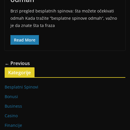
Brzi pregled besplatnih spinova: šta možete očekivati
odmah Kada tražite “besplatne spinove odmah”, važno
je da znate šta ta fraza
Read More
← Previous
Kategorije
Besplatni Spinovi
Bonusi
Business
Casino
Financije