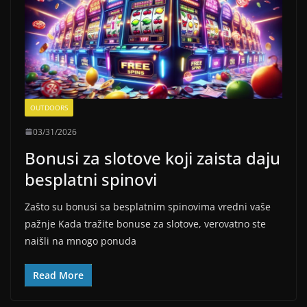
OUTDOORS
03/31/2026
Bonusi za slotove koji zaista daju
besplatni spinovi
Zašto su bonusi sa besplatnim spinovima vredni vaše
pažnje Kada tražite bonuse za slotove, verovatno ste
naišli na mnogo ponuda
Read More