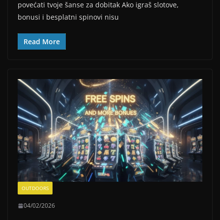
povećati tvoje šanse za dobitak Ako igraš slotove,
bonusi i besplatni spinovi nisu
Read More
OUTDOORS
04/02/2026