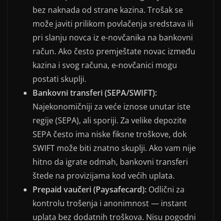
bez naknada od strane kazina. Trošak se
može javiti prilikom povlačenja sredstava ili
pri slanju novca iz e-novčanika na bankovni
račun. Ako često premještate novac između
kazina i svog računa, e-novčanici mogu
postati skuplji.
Bankovni transferi (SEPA/SWIFT):
Najekonomičniji za veće iznose unutar iste
regije (SEPA), ali sporiji. Za velike depozite
SEPA često ima niske fiksne troškove, dok
SWIFT može biti znatno skuplji. Ako vam nije
hitno da igrate odmah, bankovni transferi
štede na provizijama kod većih uplata.
Prepaid vaučeri (Paysafecard):
Odlični za
kontrolu trošenja i anonimnost — instant
uplata bez dodatnih troškova. Nisu pogodni