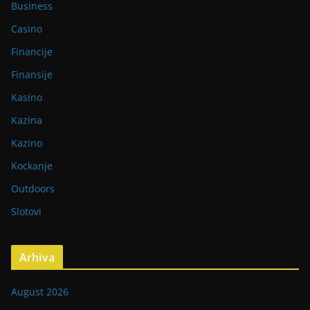
Business
Casino
Financije
Finansije
Kasino
Kazina
Kazino
Kockanje
Outdoors
Slotovi
Arhiva
August 2026