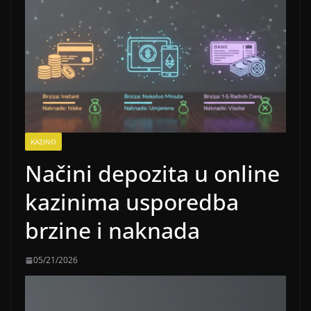
KAZINO
Načini depozita u online
kazinima usporedba
brzine i naknada
05/21/2026