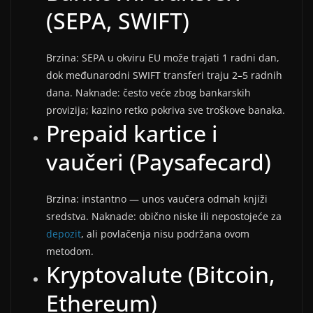
(SEPA, SWIFT)
Brzina: SEPA u okviru EU može trajati 1 radni dan,
dok međunarodni SWIFT transferi traju 2–5 radnih
dana. Naknade: često veće zbog bankarskih
provizija; kazino retko pokriva sve troškove banaka.
Prepaid kartice i
vaučeri (Paysafecard)
Brzina: instantno — unos vaučera odmah knjiži
sredstva. Naknade: obično niske ili nepostojeće za
depozit
, ali povlačenja nisu podržana ovom
metodom.
Kryptovalute (Bitcoin,
Ethereum)