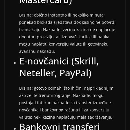
Brzina: obično instantno ili nekoliko minuta;
ponekad blokada sredstava dok kasino ne potvrdi
transakciju. Naknade: većina kazina ne naplaćuje
dodatnu proviziju, ali izdavači kartica ili banka
mogu naplatiti konverziju valute ili gotovinsku
avansnu naknadu.
E-novčanici (Skrill,
Neteller, PayPal)
Brzina: gotovo odmah, što ih čini najprikladnijim
ako želite trenutno igranje. Naknade: mogu
postojati interne naknade za transfer između e-
novčanika i bankovnog računa ili za konverziju
valute; neki kazina naplaćuju mala zadržavanja.
Bankovni transferi