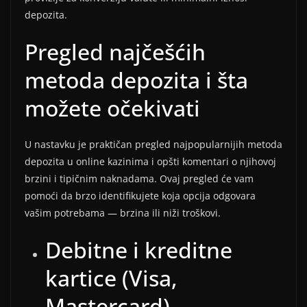
depozita.
Pregled najčešćih
metoda depozita i šta
možete očekivati
U nastavku je praktičan pregled najpopularnijih metoda
depozita u online kazinima i opšti komentari o njihovoj
brzini i tipičnim naknadama. Ovaj pregled će vam
pomoći da brzo identifikujete koja opcija odgovara
vašim potrebama — brzina ili niži troškovi.
Debitne i kreditne
kartice (Visa,
Mastercard)