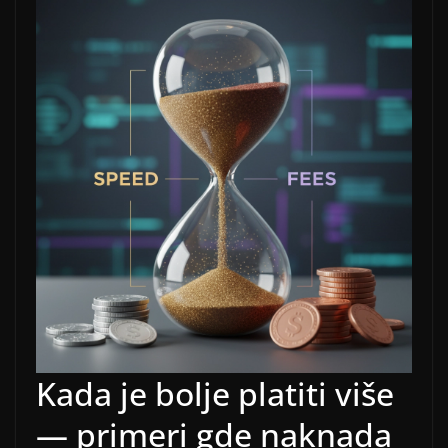
Kada je bolje platiti više
— primeri gde naknada