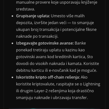
manualne provere koje usporavaju knjiženje
sredstava.
Grupisanje uplata:
Umesto više malih
depozita, izvršite jedan veći — to smanjuje
ukupan broj transakcija i potencijalne fiksne
naknade po transakciji.
Izbegavajte gotovinske avanse:
Banke
ponekad tretiraju uplatu u kazinu kao
gotovinski avans kod kreditnih kartica, što
dovodi do visokih naknada i kamata. Koristite
debitnu karticu ili e-novčanik kad je moguće.
Iskoristite kripto off-chain rešenja:
Ako
koristite kriptovalute, raspitajte se o Lightning
ili drugim Layer-2 rešenjima koja drastično
smanjuju naknade i ubrzavaju transfer.