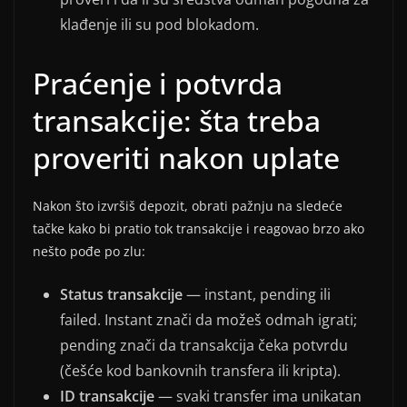
klađenje ili su pod blokadom.
Praćenje i potvrda
transakcije: šta treba
proveriti nakon uplate
Nakon što izvršiš depozit, obrati pažnju na sledeće
tačke kako bi pratio tok transakcije i reagovao brzo ako
nešto pođe po zlu:
Status transakcije
— instant, pending ili
failed. Instant znači da možeš odmah igrati;
pending znači da transakcija čeka potvrdu
(češće kod bankovnih transfera ili kripta).
ID transakcije
— svaki transfer ima unikatan