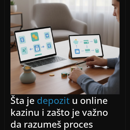
Šta je
depozit
u online
kazinu i zašto je važno
da razumeš proces