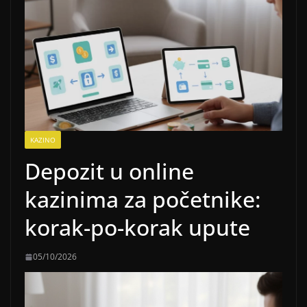
KAZINO
Depozit u online
kazinima za početnike:
korak-po-korak upute
05/10/2026