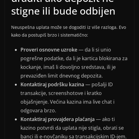
stigne ili bude odbijen
Neuspešna uplata može se dogoditi iz više razloga. Evo
kako da postupiš brzo i sistematično:
Proveri osnovne uzroke
— da li si unio
pogrešne podatke, da li je kartica blokirana za
kockanje, imaš li dovoljno sredstava, ili je
prevaziđen limit dnevnog depozita.
Kontaktiraj podršku kazina
— pošalji ID
transakcije, screenshotove i kratko
objašnjenje. Većina kazina ima live chat i
odgovara brzo.
Kontaktiraj provajdera plaćanja
— ako ti
kazino potvrdi da uplata nije stigla, obrati se
banci ili e-novčaniku sa transakcijskim ID-jem.