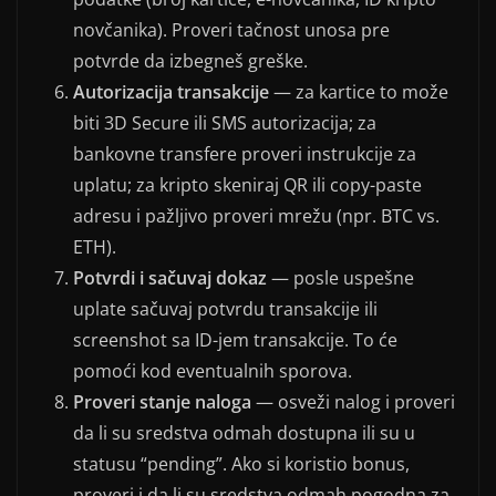
novčanika). Proveri tačnost unosa pre
potvrde da izbegneš greške.
Autorizacija transakcije
— za kartice to može
biti 3D Secure ili SMS autorizacija; za
bankovne transfere proveri instrukcije za
uplatu; za kripto skeniraj QR ili copy-paste
adresu i pažljivo proveri mrežu (npr. BTC vs.
ETH).
Potvrdi i sačuvaj dokaz
— posle uspešne
uplate sačuvaj potvrdu transakcije ili
screenshot sa ID-jem transakcije. To će
pomoći kod eventualnih sporova.
Proveri stanje naloga
— osveži nalog i proveri
da li su sredstva odmah dostupna ili su u
statusu “pending”. Ako si koristio bonus,
proveri i da li su sredstva odmah pogodna za