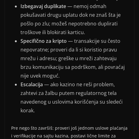
Izbegavaj duplikate
— nemoj odmah
pokušavati drugu uplatu dok ne znaš šta je
pošlo po zlu; možeš nepotrebno duplirati
troškove ili blokirati karticu.
Specifično za kripto
— transakcije su često
nepovratne; proveri da li si koristio pravu
mrežu i adresu; greške u mreži zahtevaju
brzu komunikaciju sa podrškom, ali povraćaj
nije uvek moguć.
Escalacija
— ako kazino ne reši problem,
zahtevi za žalbu putem regulatornog tela
navedenog u uslovima korišćenja su sledeći
korak.
Pre nego što završiš: proveri još jednom uslove plaćanja
i verifikacije na sajtu kazina, postavi lične limite za