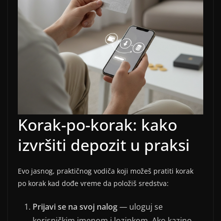
Korak-po-korak: kako
izvršiti depozit u praksi
Evo jasnog, praktičnog vodiča koji možeš pratiti korak
po korak kad dođe vreme da položiš sredstva:
Prijavi se na svoj nalog
— uloguj se
korisničkim imenom i lozinkom. Ako kazino