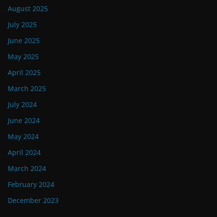
August 2025
July 2025
June 2025
May 2025
April 2025
March 2025
July 2024
June 2024
May 2024
April 2024
March 2024
February 2024
December 2023