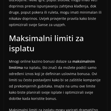
doprinos prema ispunjavanju zahtjeva klađenja, dok
druge, poput pokera ili ruleta, mogu imati minimalan ili
nikakav doprinos. Uvijek provjerite pravila kako biste
optimizirali svoje šanse za uspjeh.
Maksimalni limiti za
isplatu
Mnogi online kazino bonusi dolaze sa
maksimalnim
limitima
na isplatu, što znači da možete podići samo
određeni iznos koji je definiran uslovima bonusa. Ovi
limiti su često postavljeni kako bi se zaštitile kompanije
od prekomjernih gubitaka. Imajte na umu ove limite
kako biste planirali svoje isplate i optimizirali svoje
dobitke kada koristite bonus.
Maksimalni limiti za isplatu mogu varirati dramatično