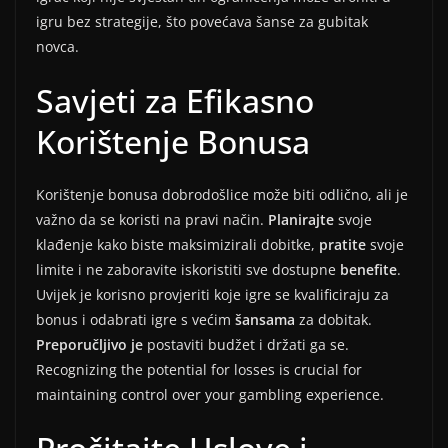
igru bez strategije, što povećava šanse za gubitak
novca.
Savjeti za Efikasno
Korištenje Bonusa
Korištenje bonusa dobrodošlice može biti odlično, ali je
važno da se koristi na pravi način.
Planirajte
svoje
klađenje kako biste maksimizirali dobitke,
pratite
svoje
limite i ne zaboravite iskoristiti sve dostupne
benefite
.
Uvijek je korisno provjeriti koje igre se kvalificiraju za
bonus i odabrati igre s većim
šansama
za dobitak.
Preporučljivo je
postaviti budžet i držati ga se.
Recognizing the potential for losses is crucial for
maintaining control over your gambling experience.