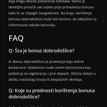
koja mogu otežati povlačenje dobitaka. Važno je
temeljito proučiti sve uvjete prije prihvatanja bonusa
kako bi se izbjegle neugodnosti. Na kraju, korištenje
bonusa dobrodošlice može biti korisno, ali isključivo uz
informisane odluke korisnika.
FAQ
Q: Šta je bonus dobrodošlice?
A: Bonus dobrodošlice je promocija koju online
kockarnice i kladionice nude novim korisnicima kao
podsticaj za registraciju i prvi depozit. Obično dolazi u
obliku novčanog iznosa ili besplatnih okretaja.
Q: Koje su prednosti korištenja bonusa
dobrodošlice?