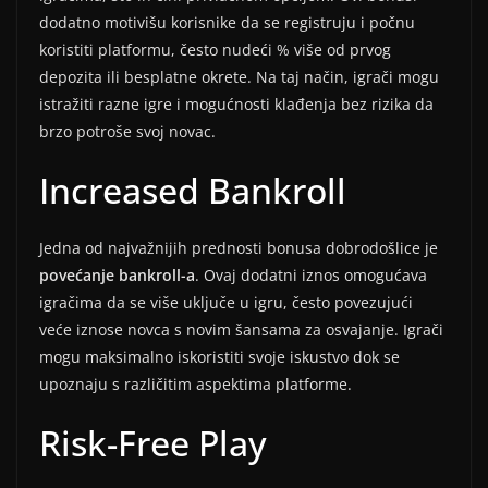
dodatno motivišu korisnike da se registruju i počnu
koristiti platformu, često nudeći % više od prvog
depozita ili besplatne okrete. Na taj način, igrači mogu
istražiti razne igre i mogućnosti klađenja bez rizika da
brzo potroše svoj novac.
Increased Bankroll
Jedna od najvažnijih prednosti bonusa dobrodošlice je
povećanje bankroll-a
. Ovaj dodatni iznos omogućava
igračima da se više uključe u igru, često povezujući
veće iznose novca s novim šansama za osvajanje. Igrači
mogu maksimalno iskoristiti svoje iskustvo dok se
upoznaju s različitim aspektima platforme.
Risk-Free Play